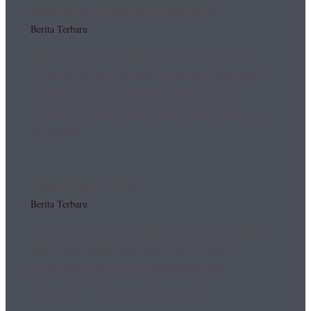
Kunjungan Pemadam Kebakaran
Berita Terbaru
Kunjungan Pemadam Kebakaran Dinas pemadam
kebakaran dan penyelamatan melakukan kunjungan ke
TK Fabrian. pada kesempatan ini dinas pemadam
kebakaran dan penyelamatan memberikan edukasi dan
pengenalan…
Acara Maulid Nabi
Berita Terbaru
Acara Maulid Nabi Acara Maulid Nabi Acara Peringatan
Maulid Nabi adalah saat yang sempurna untuk
merenungkan ajaran dan kebijaksanaan Nabi
Muhammad. Semoga kita terus mengikuti…