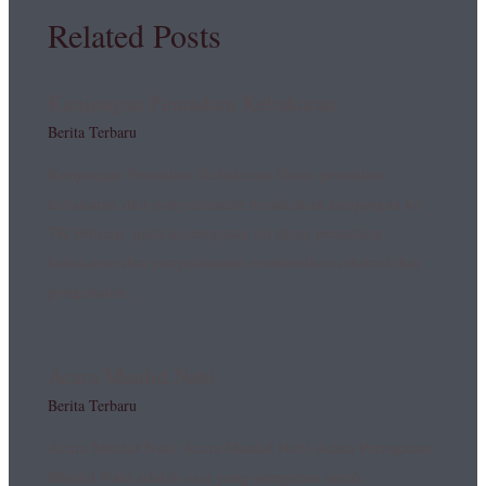
Related Posts
Kunjungan Pemadam Kebakaran
Berita Terbaru
Kunjungan Pemadam Kebakaran Dinas pemadam
kebakaran dan penyelamatan melakukan kunjungan ke
TK Fabrian. pada kesempatan ini dinas pemadam
kebakaran dan penyelamatan memberikan edukasi dan
pengenalan…
Acara Maulid Nabi
Berita Terbaru
Acara Maulid Nabi Acara Maulid Nabi Acara Peringatan
Maulid Nabi adalah saat yang sempurna untuk