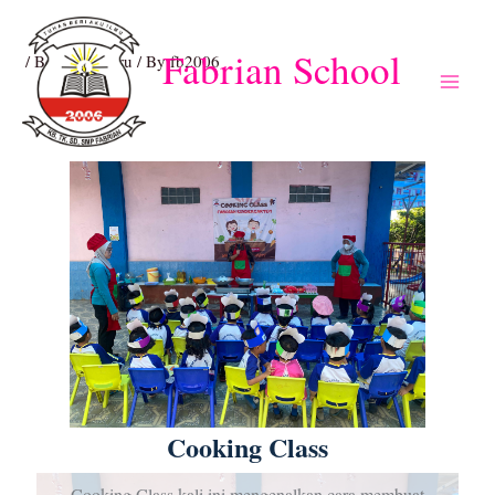
Skip
Post
Main
to
navigation
Fabrian School
/
Berita Terbaru
/ By
fb2006
Menu
content
Fantastic and Brilliant
Cooking Class
Cooking Class kali ini mengenalkan cara membuat