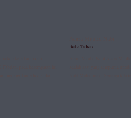
Acara Maulid Nabi
Berita Terbaru
emadam kebakaran dan
Acara Maulid Nabi Acara Maulid
Fabrian. pada kesempatan ini
adalah saat yang sempurna untuk
an memberikan edukasi dan
Nabi Muhammad. Semoga kita t