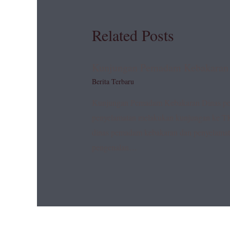
Related Posts
Kunjungan Pemadam Kebakaran
Berita Terbaru
Kunjungan Pemadam Kebakaran Dinas p
penyelamatan melakukan kunjungan ke TK 
dinas pemadam kebakaran dan penyelamat
pengenalan…