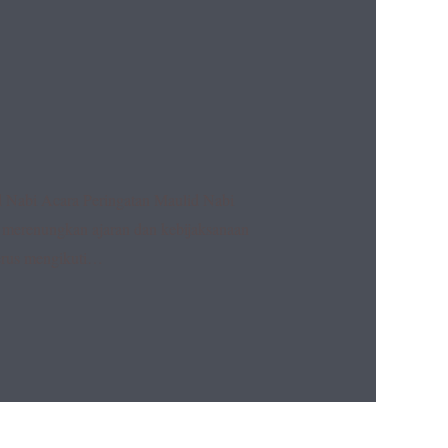
 Nabi Acara Peringatan Maulid Nabi
 merenungkan ajaran dan kebijaksanaan
erus mengikuti…