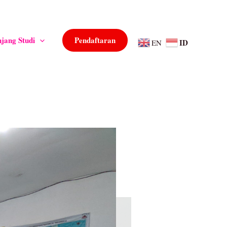
Pendaftaran
njang Studi
ID
EN